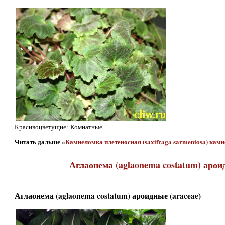
Красивоцветущие: Комнатные
Читать дальше «
Камнеломка плетеносная (saxifraga sarmentosa) камн
Аглаонема (aglaonema costatum) ароид
Аглаонема (aglaonema costatum) ароидные (araceae)