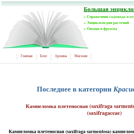
Большая энциклоп
» Справочник садовода и о
» Энциклопедия растений
» Овощи и фрукты
Главная
Блог
Архивы
Магазин
Последнее в категории
Краси
Камнеломка плетеносная (saxifraga sarmen
(saxifragaceae)
Камнеломка плетеносная (saxifraga sarmentosa) камнеломк