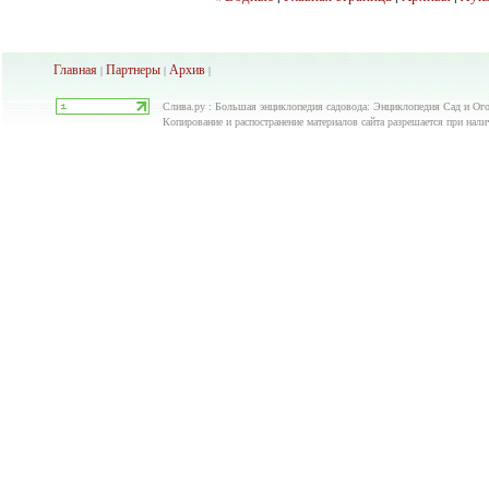
Главная
Партнеры
Архив
|
|
|
Слива.ру : Большая энциклопедия садовода: Энциклопедия Сад и Ого
Копирование и распостранение материалов сайта разрешается при нали