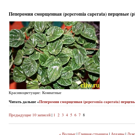
Пеперомия сморщенная (peperomia caperata) перцевые (pi
Красивоцветущие: Комнатные
Читать дальше «
Пеперомия сморщенная (peperomia caperata) перцевы
Предыдущие 10 записей
|
1
2
3
4
5
6
7
8
« Водные
|
Главная страница
|
Архивы
|
Лук