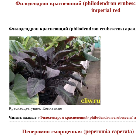
Филодендрон краснеющий (philodendron erubesce
imperial red
Филодендрон краснеющий (philodendron erubescens) аралие
Красивоцветущие: Комнатные
Читать дальше «
Филодендрон краснеющий (philodendron erubescens) а
Пеперомия сморщенная (peperomia caperata) 